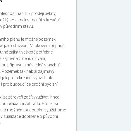
S
lečnost nabízí k prodeji pěkný,
ažitý pozemek s menší rekreační
 v původním stavu.
mního plánu je možné pozemek
aké jako stavební. V takovém případě
utné zajistit veškeré potřebné
y, zejména změnu užívání,
vou přípravu a následné stavební
. Pozemek tak nabízí zajímavý
 jak pro rekreační využití, tak
 i pro budoucí celoroční bydlení.
lze zároveň začít využívat ihned
dnou relaxační zahradu. Pro lepší
vu o možném budoucím využití jsme
li vizualizace doplněné o původní
e.