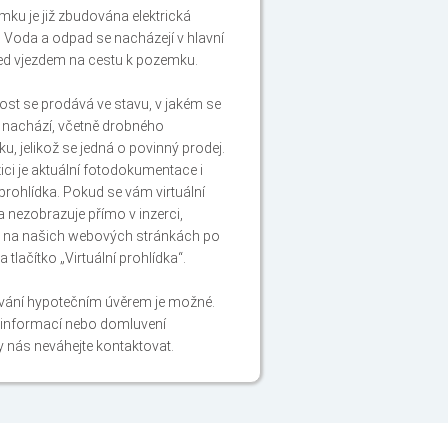
ku je již zbudována elektrická
. Voda a odpad se nacházejí v hlavní
ed vjezdem na cestu k pozemku.
st se prodává ve stavu, v jakém se
 nachází, včetně drobného
u, jelikož se jedná o povinný prodej.
ici je aktuální fotodokumentace i
 prohlídka. Pokud se vám virtuální
a nezobrazuje přímo v inzerci,
ji na našich webových stránkách po
na tlačítko „Virtuální prohlídka“.
vání hypotečním úvěrem je možné.
 informací nebo domluvení
y nás neváhejte kontaktovat.