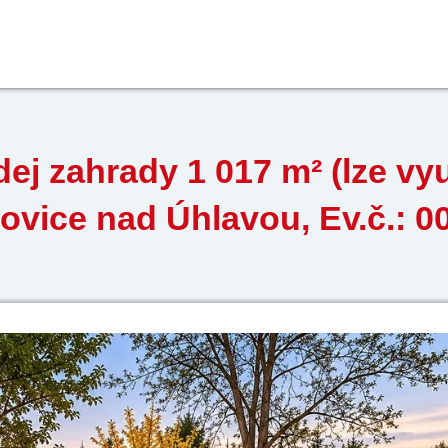
ej zahrady 1 017 m² (lze využ
novice nad Úhlavou, Ev.č.: 0