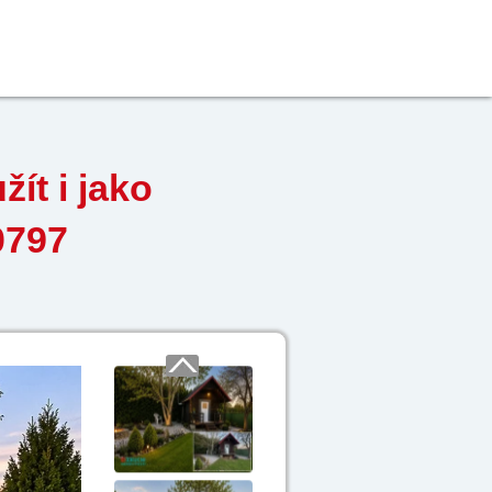
ít i jako
0797