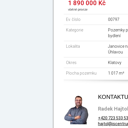
1 890 000 Kč
včetně provize
Ev. číslo
00797
Kategorie
Pozemky p
bydlení
Lokalita
Janovice n
Úhlavou
Okres
Klatovy
Plocha pozemku
1.017 m²
KONTAKTU
Radek Hajto
+420 723 533 5
hajtol@iscentr