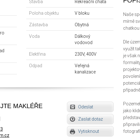
POPI
Stavba
Rekreační chata
Poloha objektu
V bloku
Naše spo
mírně sv
Zástavba
Obytná
chatkou
ro
Voda
Dálkový
Dle úze
vodovod
využít t
ad
Elektřina
230V, 400V
je však n
formalit
Odpad
Veřejná
projekto
kanalizace
povolení
potenciál
případně
Pozemek 
JTE MAKLÉŘE
Odeslat
jako kli
předsta
l
Zaslat dotaz
připravi
33
Vytisknout
fotografi
um.cz