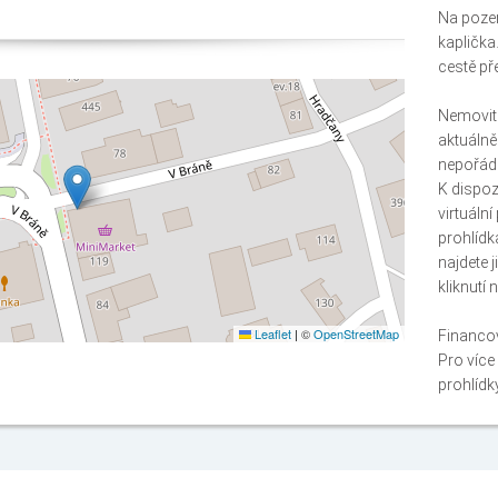
Na pozem
kaplička
cestě př
Nemovito
aktuálně
nepořádk
K dispoz
virtuální
prohlídk
najdete 
kliknutí 
Leaflet
|
©
OpenStreetMap
Financo
Pro více
prohlídk