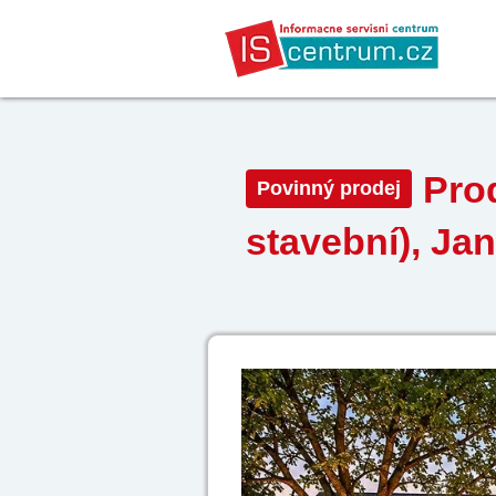
Prod
Povinný prodej
stavební), Ja