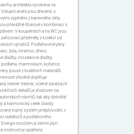
 návrhu architekta vyrobena na
 Vstupní dveře jsou dřevěné, s
vými výplněmi z barevného skla.
sou převážně štukové v kombinaci s
zdivem. V koupelnách a na WC jsou
zařizovací předměty z kolekcí od
aných výrobců. Podlahové krytiny
aci, žula, mramor, dřevo,
é dlažby, mozaikové dlažby,
í podlaha, marmoleum, koberce,
rány pouze z kvalitních materiálů.
arevnost vhodně doplňuje
ný interiér. Interiér, včetně zdobných
funkčních detailů je zhotoven na
autorských návrhů, tak aby dotvářel
ý a harmonický celek stavby.
ovaný topný systém je teplovodní, v
ci radiátorů a podlahového
. Energo-nosičem je zemní plyn.
 místnost je opatřena