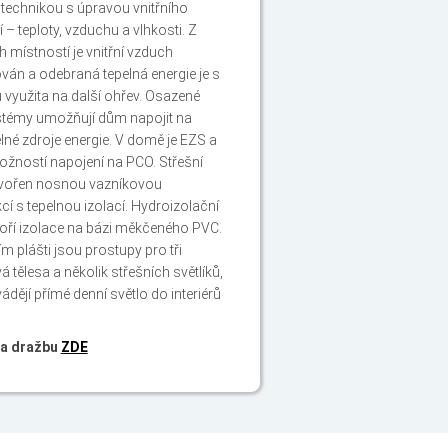
echnikou s úpravou vnitřního
 – teploty, vzduchu a vlhkosti. Z
h místností je vnitřní vzduch
ván a odebraná tepelná energie je s
využita na další ohřev. Osazené
ystémy umožňují dům napojit na
lné zdroje energie. V domě je EZS a
žností napojení na PCO. Střešní
 tvořen nosnou vazníkovou
cí s tepelnou izolací. Hydroizolační
voří izolace na bázi měkčeného PVC.
ím plášti jsou prostupy pro tři
 tělesa a několik střešních světlíků,
vádějí přímé denní světlo do interiérů
a dražbu
ZDE