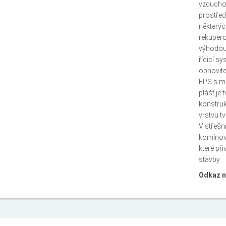
vzduchot
prostředí
některýc
rekupero
výhodou 
řídicí s
obnovite
EPS s mo
plášť je
konstruk
vrstvu t
V střešn
komínová
které při
stavby.
Odkaz n