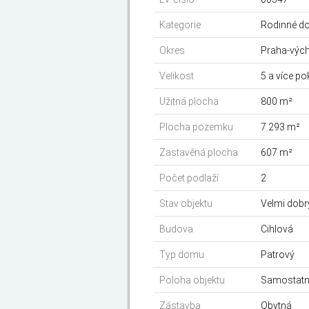
Kategorie
Rodinné d
Okres
Praha-výc
Velikost
5 a více po
Užitná plocha
800 m²
Plocha pozemku
7.293 m²
Zastavěná plocha
607 m²
Počet podlaží
2
Stav objektu
Velmi dobr
Budova
Cihlová
Typ domu
Patrový
Poloha objektu
Samostat
Zástavba
Obytná