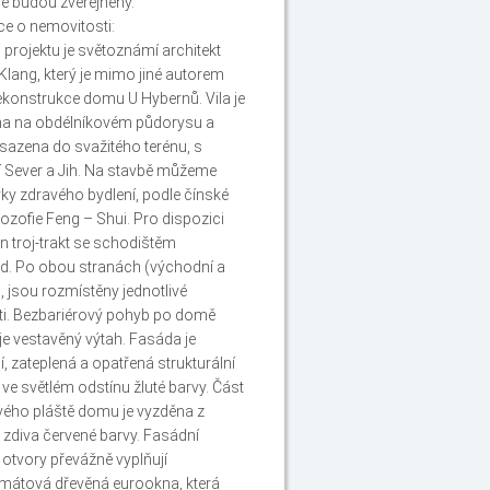
ie budou zveřejněny.
e o nemovitosti:
projektu je světoznámí architekt
Klang, který je mimo jiné autorem
rekonstrukce domu U Hybernů. Vila je
na na obdélníkovém půdorysu a
zasazena do svažitého terénu, s
í Sever a Jih. Na stavbě můžeme
rvky zdravého bydlení, podle čínské
ilozofie Feng – Shui. Pro dispozici
en troj-trakt se schodištěm
d. Po obou stranách (východní a
, jsou rozmístěny jednotlivé
i. Bezbariérový pohyb po domě
 vestavěný výtah. Fasáda je
í, zateplená a opatřená strukturální
ve světlém odstínu žluté barvy. Část
ého pláště domu je vyzděna z
 zdiva červené barvy. Fasádní
 otvory převážně vyplňují
mátová dřevěná eurookna, která