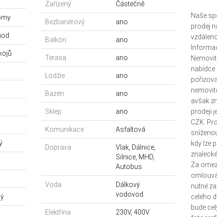
Zařízený
Částečně
Naše spo
omy
Bezbariérový
ano
prodej n
hod
vzdáleno
Balkón
ano
Informac
kojů
Terasa
ano
Nemovito
nabídce.
Lodžie
ano
pořizova
nemovit
Bazén
ano
avšak zn
Sklep
ano
prodeji j
CZK. Pro
Komunikace
Asfaltová
sníženou
ý
kdy lze 
Doprava
Vlak, Dálnice,
znaleck
Silnice, MHD,
Za omez
Autobus
omlouvá
Voda
Dálkový
nutné za
vodovod
ný
celého d
bude cel
Elektřina
230V, 400V