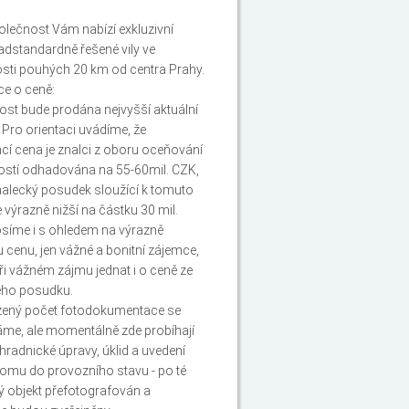
lečnost Vám nabízí exkluzivní
adstandardně řešené vily ve
sti pouhých 20 km od centra Prahy.
e o ceně:
st bude prodána nejvyšší aktuální
 Pro orientaci uvádíme, že
cí cena je znalci z oboru oceňování
ostí odhadována na 55-60mil. CZK,
alecký posudek sloužící k tomuto
e výrazně nižší na částku 30 mil.
síme i s ohledem na výrazně
 cenu, jen vážné a bonitní zájemce,
při vážném zájmu jednat i o ceně ze
ého posudku.
ený počet fotodokumentace se
me, ale momentálně zde probíhají
hradnické úpravy, úklid a uvedení
omu do provozního stavu - po té
ý objekt přefotografován a