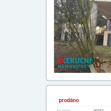
prodáno
Ev. číslo
00347