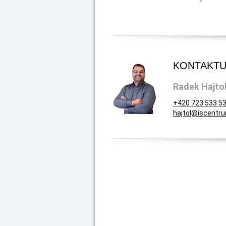
KONTAKTU
Radek Hajto
+420 723 533 5
hajtol@iscentr