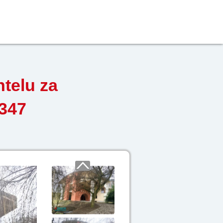
ntelu za
0347