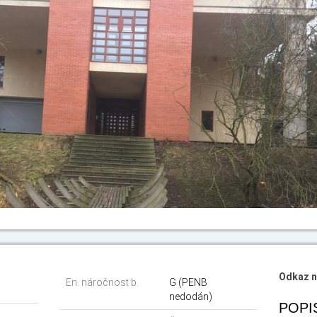
Odkaz n
En. náročnost b.
G (PENB
nedodán)
POPI