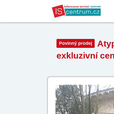
Atyp
Povinný prodej
exkluzivní cen