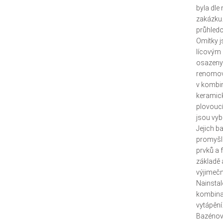
byla dle
zakázku.
průhledo
Omítky j
lícovým 
osazeny 
renomov
v kombin
keramick
plovouc
jsou vyb
Jejich b
promyšle
prvků a 
základě 
výjimečn
Nainstal
kombina
vytápění
Bazénová