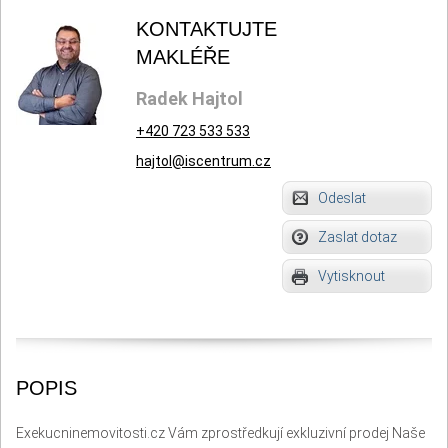
KONTAKTUJTE
MAKLÉŘE
Radek Hajtol
+420 723 533 533
hajtol@iscentrum.cz
Odeslat
Zaslat dotaz
Vytisknout
POPIS
Exekucninemovitosti.cz Vám zprostředkují exkluzivní prodej Naše