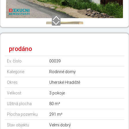
prodáno
Ev. číslo
00039
Kategorie
Rodinné domy
Okres
Uherské Hradiště
Velikost
3 pokoje
Užitná plocha
80 m²
Plocha pozemku
291 m²
Stav objektu
Velmi dobrý