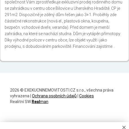
společnost Vám zprostředkuje exkluzivní prodej rodinného domu
se zahrádkou v centru obce Bílovice u Uherského Hradiště. CP je
291m2. Dispozičně je zděný dům řešen jako 3+1. Proběhly zde
částečné rekonstrukce (nová el., plastová okna, koupelna,
bezpečn. vchodové dveře, veranda). Před domem je menší
zahrádka, na které se nachází studna. Dům je vytápěn přímotopy.
Díky výhodné poloze v centru obce, lze objekt využít i jako
prodejnu, s dobudováním parkoviště. Financování zajistíme. .
2026 © EXEKUCNINEMOVITOSTI.CZ s.r.o., všechna práva
vyhrazena |
Ochrana osobních údajů
|
Cookies
Realitní SW
Real
man
×