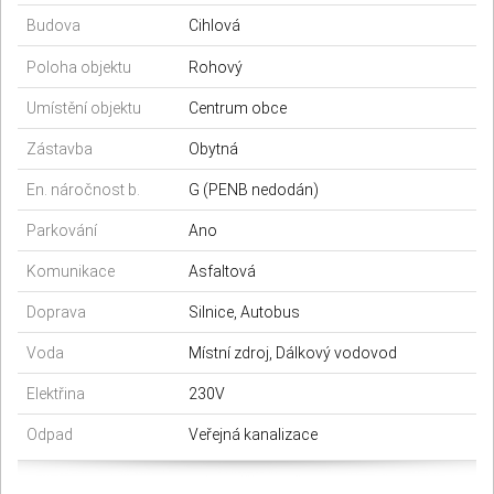
Budova
Cihlová
Typ domu
Přízemní
Poloha objektu
Rohový
Umístění objektu
Centrum obce
Zástavba
Obytná
En. náročnost b.
G (PENB nedodán)
Parkování
Ano
Komunikace
Asfaltová
Doprava
Silnice, Autobus
Voda
Místní zdroj, Dálkový vodovod
Elektřina
230V
Odpad
Veřejná kanalizace