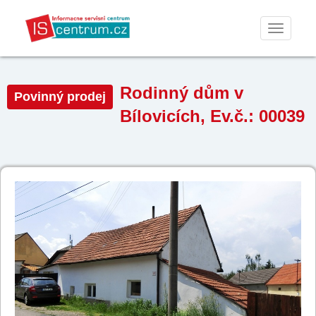
Toggle
navigati
Rodinný dům v
Povinný prodej
Bílovicích, Ev.č.: 00039